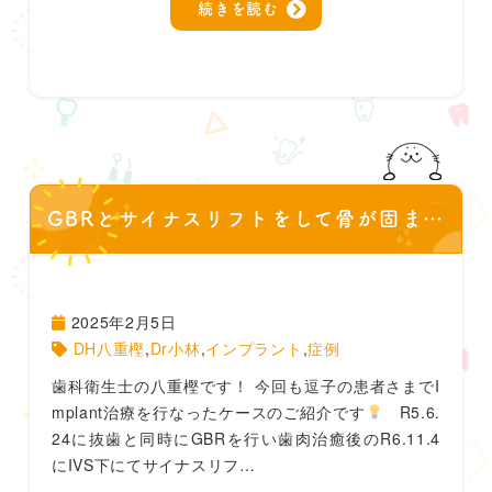
続きを読む
GBRとサイナスリフトをして骨が固まった！Implant埋入へ
2025年2月5日
DH八重樫
,
Dr小林
,
インプラント
,
症例
歯科衛生士の八重樫です！ 今回も逗子の患者さまでI
mplant治療を行なったケースのご紹介です
R5.6.
24に抜歯と同時にGBRを行い歯肉治癒後のR6.11.4
にIVS下にてサイナスリフ…