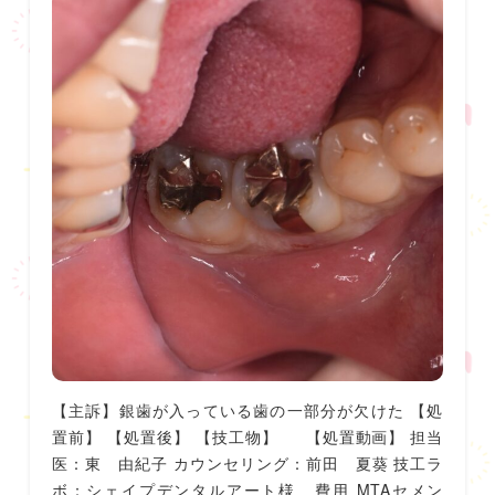
【主訴】銀歯が入っている歯の一部分が欠けた 【処
置前】 【処置後】 【技工物】 【処置動画】 担当
医：東 由紀子 カウンセリング：前田 夏葵 技工ラ
ボ：シェイプデンタルアート様 費用 MTAセメン