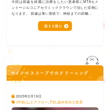
今回は前歯を綺麗に治療をしたい患者様にMTAセメ
ント〜ジルコニアセラミッククラウンで治した症例に
なります。 前歯は薄い形状で、神経までの距離…
続きを読む
マイクロスコープでのクリーニング
2025年2月19日
DH舘山
,
エアフロー
,
予防
,
歯科衛生士処置