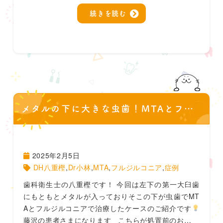
続きを読む
メタルの下に大きな虫歯！MTAとフルジルコニアで修復
2025年2月5日
DH八重樫
,
Dr小林
,
MTA
,
フルジルコニア
,
症例
歯科衛生士の八重樫です！ 今回は左下の第一大臼歯
にもともとメタルが入っておりそこの下が虫歯でMT
Aとフルジルコニアで治療したケースのご紹介です
藤沢の患者さまになります こちらが処置前のお…