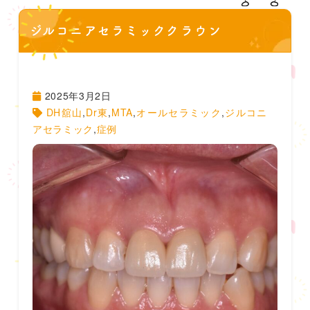
ジルコニアセラミッククラウン
2025年3月2日
DH舘山
,
Dr東
,
MTA
,
オールセラミック
,
ジルコニ
アセラミック
,
症例