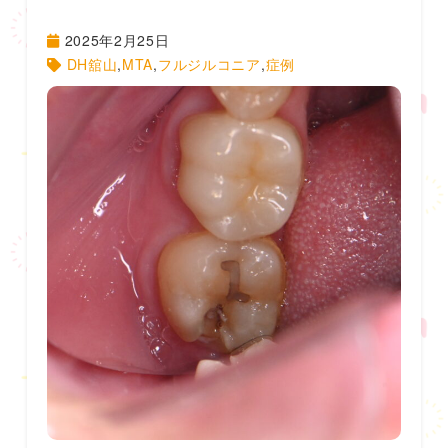
2025年2月25日
DH舘山
,
MTA
,
フルジルコニア
,
症例