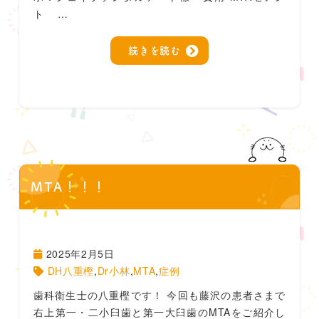
ト …
続きを読む
MTA！！！
2025年2月5日
DH八重樫
,
Dr小林
,
MTA
,
症例
歯科衛生士の八重樫です！ 今回も藤沢の患者さまで
右上第一・二小臼歯と第一大臼歯のMTAをご紹介し