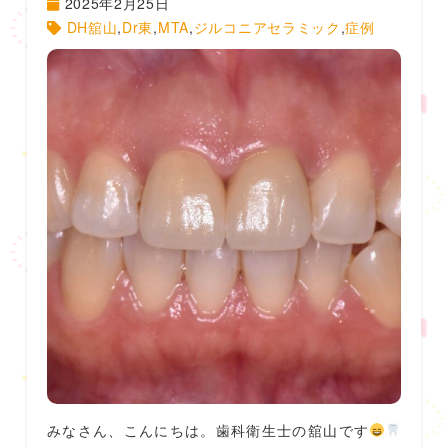
2025年2月25日
DH舘山
,
Dr東
,
MTA
,
ジルコニアセラミック
,
症例
みなさん、こんにちは。歯科衛生士の舘山です