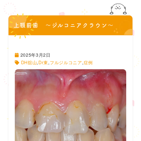
上顎前歯 〜ジルコニアクラウン〜
2025年3月2日
DH舘山
,
Dr東
,
フルジルコニア
,
症例