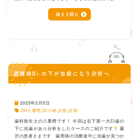
続きを読む
遊離端Br.の下が虫歯になり分析へ
2025年2月5日
DH八重樫
,
Dr小林
,
分析
,
症例
歯科衛生士の八重樫です！ 今回は右下第一大臼歯の
下に虫歯があり分析をしたケースのご紹介です
藤
沢の患者さまです 歯周病の治療途中に虫歯が見つか