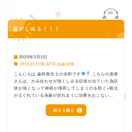
歯がしみる！！！
2025年3月3日
DH吉村
,
Dr東
,
MTA
,
虫歯治療
こんにちは 歯科衛生士の吉村です
こちらの患者
さんは、かみ合わせが強くしみる症状が出ていた為症
状が強くなって神経が壊死してしまうのを防ぐ+根元
がえぐれている為歯が折れまうに治療をおこない…
続きを読む