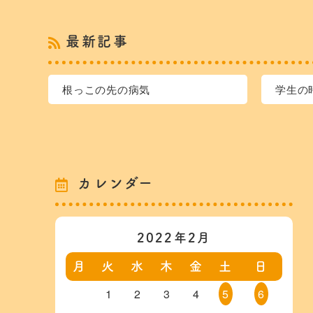
最新記事
根っこの先の病気
学生の
カレンダー
2022年2月
月
火
水
木
金
土
日
1
2
3
4
5
6