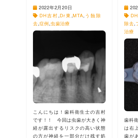
2022年2月20日
20
DH吉村
,
Dr東
,
MTA
,
う蝕除
D
去
,
症例
,
虫歯治療
除去
,
治療
こんにちは！歯科衛生士の吉村
です！！ 今回は虫歯が大きく神
歯科
経が露出するリスクの高い状態
は右
の方が神経を一部分だけ残す処
歯が