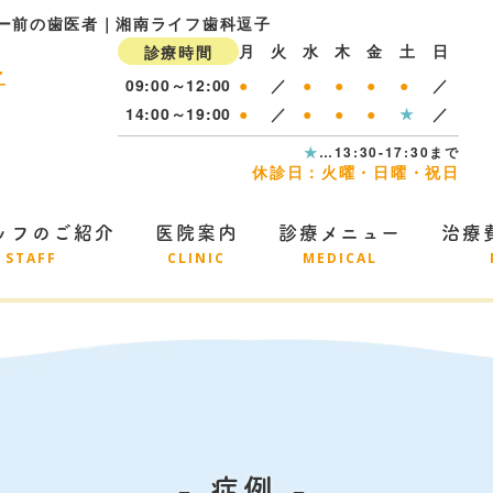
パー前の歯医者｜湘南ライフ歯科逗子
月
火
水
木
金
土
日
診療時間
09:00～12:00
●
／
●
●
●
●
／
14:00～19:00
●
／
●
●
●
★
／
★
…13:30-17:30まで
休診日：火曜・日曜・祝日
ッフのご紹介
医院案内
診療メニュー
治療
STAFF
CLINIC
MEDICAL
症例