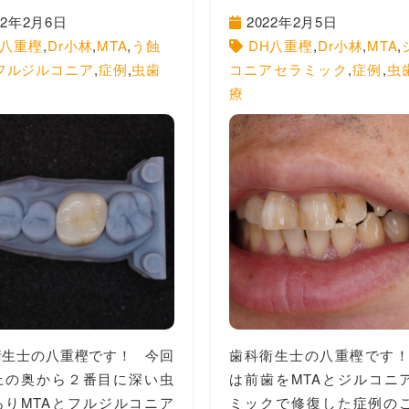
22年2月6日
2022年2月5日
H八重樫
,
Dr小林
,
MTA
,
う蝕
DH八重樫
,
Dr小林
,
MTA
,
フルジルコニア
,
症例
,
虫歯
コニアセラミック
,
症例
,
虫
療
衛生士の八重樫です！ 今回
歯科衛生士の八重樫です！
上の奥から２番目に深い虫
は前歯をMTAとジルコニ
ありMTAとフルジルコニア
ミックで修復した症例の