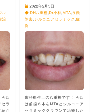
2022年2月5日
ジル
DH八重樫
,
Dr小林
,
MTA
,
う蝕
歯治
除去
,
ジルコニアセラミック
,
症
例
 今回
歯科衛生士の八重樫です！ 今回
アセラ
は前歯６本をMTAとジルコニア
ご紹介
セラミッククラウンで治療した