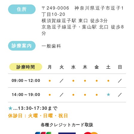
〒249-0006 神奈川県逗子市逗子1
住所
丁目10-20
横須賀線逗子駅 東口 徒歩3分
京急逗子線逗子・葉山駅 北口 徒歩8
分
診療案内
一般歯科
月
火
水
木
金
土
日
診療時間
09:00～12:00
●
／
●
●
●
●
／
14:00～19:00
●
／
●
●
●
★
／
★
…13:30-17:30まで
休診日：火曜・日曜・祝日
各種クレジットカード取扱