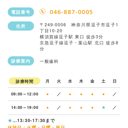
046-887-0005
電話番号
〒249-0006 神奈川県逗子市逗子1
住所
丁目10-20
横須賀線逗子駅 東口 徒歩3分
京急逗子線逗子・葉山駅 北口 徒歩8
分
診療案内
一般歯科
月
火
水
木
金
土
日
診療時間
09:00～12:00
●
／
●
●
●
●
／
14:00～19:00
●
／
●
●
●
★
／
★
…13:30-17:30まで
休診日：火曜・日曜・祝日