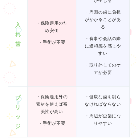
が生じる
・周囲の歯に負担
がかかることがあ
・保険適用のた
入
る
め安価
れ
・食事や会話の際
・手術が不要
歯
に違和感を感じや
すい
・取り外してのケ
アが必要
ブ
・保険適用外の
・健康な歯を削ら
素材を使えば審
なければならない
リ
美性が高い
ッ
・周辺が虫歯にな
・手術が不要
りやすい
ジ