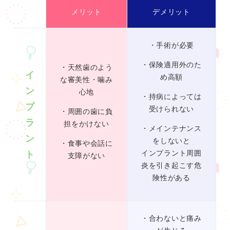
メリット
デメリット
・手術が必要
・保険適用外のた
・天然歯のよう
イ
め高額
な審美性・噛み
ン
心地
・持病によっては
プ
受けられない
・周囲の歯に負
ラ
担をかけない
・メインテナンス
ン
をしないと
・食事や会話に
ト
インプラント周囲
支障がない
炎を引き起こす危
険性がある
・合わないと痛み