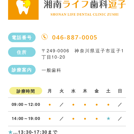
046-887-0005
電話番号
〒249-0006 神奈川県逗子市逗子1
住所
丁目10-20
診療案内
一般歯科
月
火
水
木
金
土
日
診療時間
09:00～12:00
●
／
●
●
●
●
／
14:00～19:00
●
／
●
●
●
★
／
★
…13:30-17:30まで